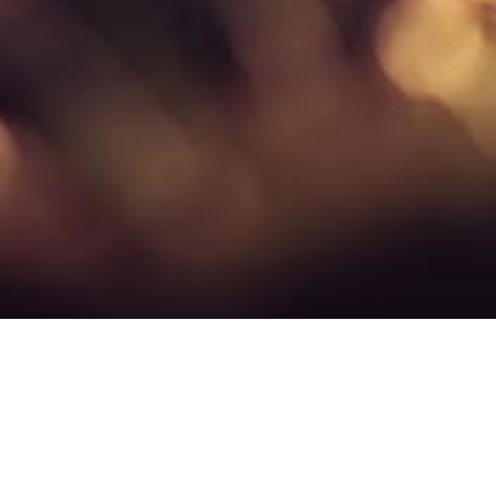
nvironnemental et la durabilité ?
cts environnementaux, sociaux et économiques. Votre impact climatique re
ts tels que la pollution, l’utilisation des terres cultivées, de l’eau douc
socio-économiques et des événements naturels sur les composantes de l’e
ntaux tels que la biodiversité, le changement climatique, l’acidification, 