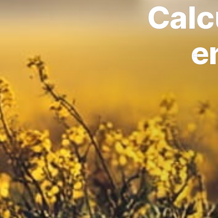
Calc
e