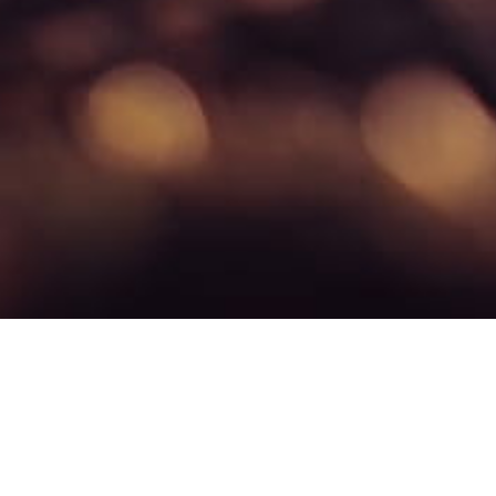
Quel est le lien entre le changement climatique, l’impact e
La durabilité est le terme le plus large qui englobe à la fois les aspe
pas la totalité. L’impact environnemental comprend également d’autres aspec
L’impact environnemental fait référence à l’effet direct des activités 
choix de vie sur l’environnement. Il comprend tous les aspects environneme