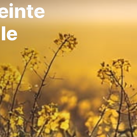
einte
le
: