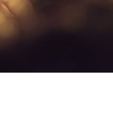
présente une grande partie de votre empreinte environnementale, mais
e, etc.
nvironnement. Votre impact environnemental personnel est l’impact de vos
la pollution plastique, la surpêche, la rareté de l’eau douce, etc.